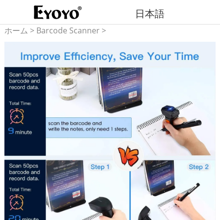
日本語
ホーム
>
Barcode Scanner
>
1D Barcode Reader