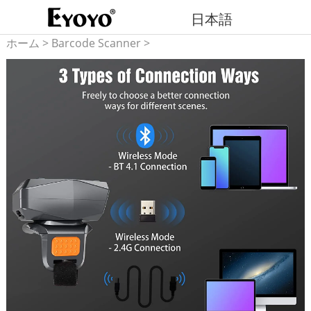
日本語
ホーム
>
Barcode Scanner
>
2D barcode scanner